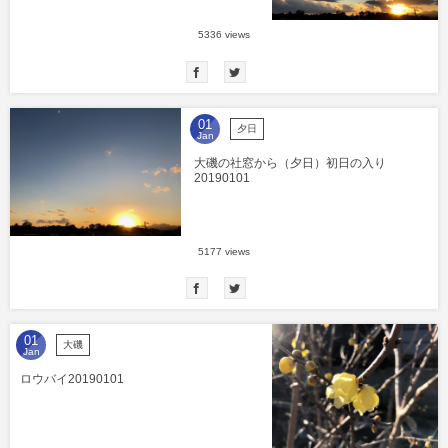
5336 views
01
夕日
Jan
大磯の社窓から（夕日）初日の入り
20190101
5177 views
01
大磯
Jan
ロウバイ20190101